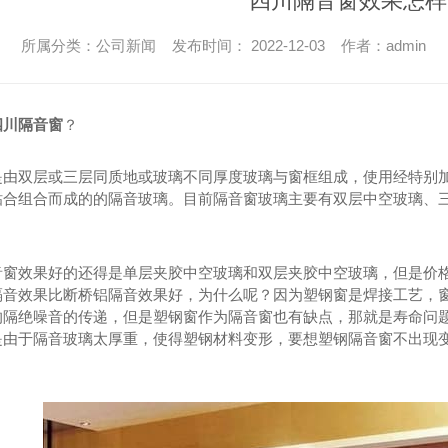
四川隔音窗效果怎样
所属分类：公司新闻 发布时间： 2022-12-03 作者：admin
四川隔音窗
？
是由双层或三层同质地或玻璃不同厚度玻璃与窗框组成，使用经特别加
粘合组合而成的的隔音玻璃。目前隔音窗玻璃主要有双层中空玻璃、
音窗效果好的还得是单层夹胶中空玻璃和双层夹胶中空玻璃，但是价
隔音效果比断桥铝隔音效果好，为什么呢？因为塑钢窗是焊接工艺，
的隔绝噪音的传递，但是塑钢窗作为隔音窗也有缺点，那就是寿命问
是由于隔音玻璃太厚重，使得塑钢材料变形，要想塑钢隔音窗不出现