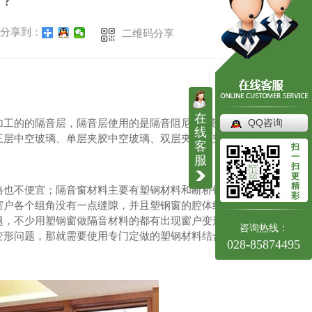
？
分享到：
二维码分享
在
工的的隔音层，隔音层使用的是隔音阻尼胶(膜)经高
QQ咨询
线
三层中空玻璃、单层夹胶中空玻璃、双层夹胶中空玻
客
扫
一
服
扫
更
精
格也不便宜；隔音窗材料主要有塑钢材料和断桥铝窗，
彩
窗户各个组角没有一点缝隙，并且塑钢窗的腔体结构复
题，不少用塑钢窗做隔音材料的都有出现窗户变形等问
咨询热线：
变形问题，那就需要使用专门定做的塑钢材料结合加厚
028-85874495