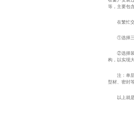
等，主要包
在繁忙
①选择
②选择
构，以实现大
注：单
型材、密封
以上就