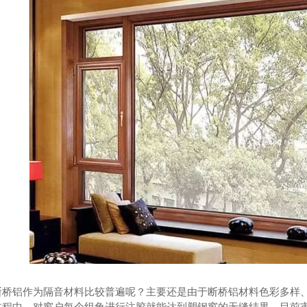
窗（五级隔声窗 ）
YJ7-706款隔音窗（四级隔声窗）
YJ5-5
断桥铝作为隔音材料比较普遍呢？主要还是由于断桥铝材料色彩多样
程中，对窗户每个组角进行注胶就能达到塑钢窗的无缝结果，目前市场的