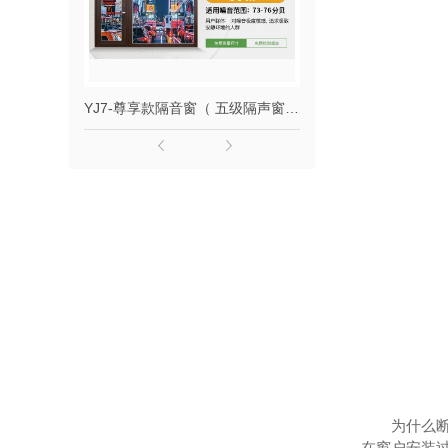
YJ7-尊享款隔音窗（ 五级隔声窗 ）
YJ7-708款隔音
为什么
在窗户安装过