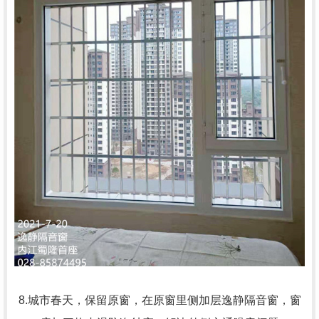
8.城市春天，保留原窗，在原窗里侧加层逸静隔音窗，窗