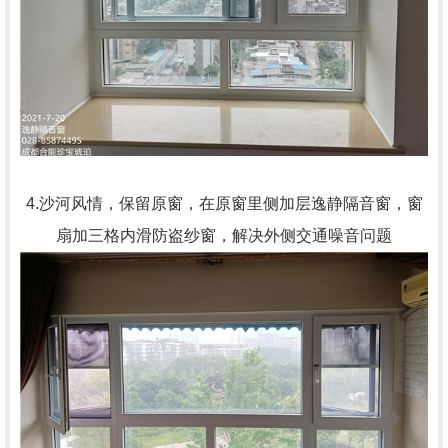
4.沙河风情，保留原窗，在原窗里侧加层逸静隔音窗，窗
扇加三格内滑防盗纱窗，解决外侧交通噪音问题