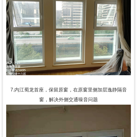
7.内江蜀龙首座，保留原窗，在原窗里侧加层逸静隔音
窗，解决外侧交通噪音问题