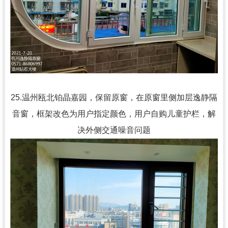
25.温州瓯北铂晶嘉园，保留原窗，在原窗里侧加层逸静隔
音窗，框架改色为用户指定颜色，用户自购儿童护栏，解
决外侧交通噪音问题