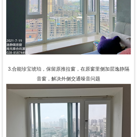
3.合能珍宝琥珀，保留原推拉窗，在原窗里侧加层逸静隔
音窗，解决外侧交通噪音问题