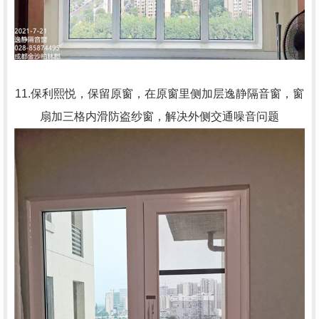
11.保利熙悦，保留原窗，在原窗里侧加层逸静隔音窗，窗
扇加三格内滑防盗纱窗，解决外侧交通噪音问题