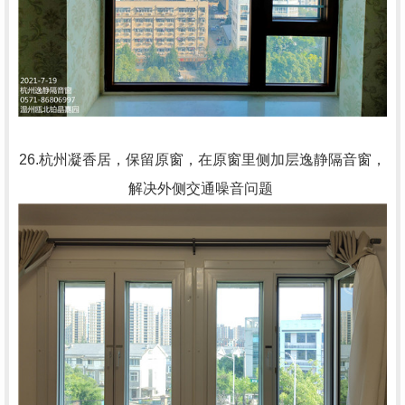
26.杭州凝香居，保留原窗，在原窗里侧加层逸静隔音窗，
解决外侧交通噪音问题