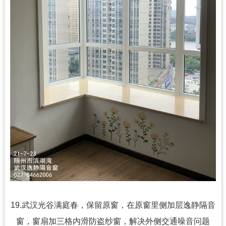
19.武汉光谷满庭春，保留原窗，在原窗里侧加层逸静隔音
窗，窗扇加三格内滑防盗纱窗，解决外侧交通噪音问题