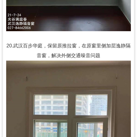
20.武汉百步华庭，保留原推拉窗，在原窗里侧加层逸静隔
音窗，解决外侧交通噪音问题