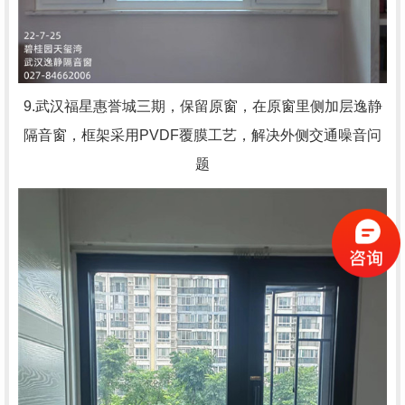
9.武汉福星惠誉城三期，
保留原窗，在原窗里侧加层逸静
隔音窗，框架采用PVDF覆膜工艺，解决外侧交通噪音问
题