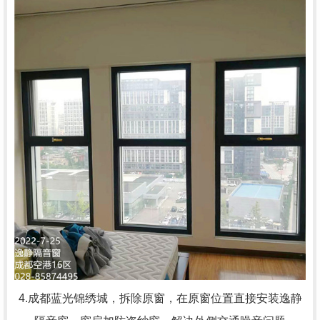
4.成都蓝光锦绣城，拆除原窗，在原窗位置直接安装逸静