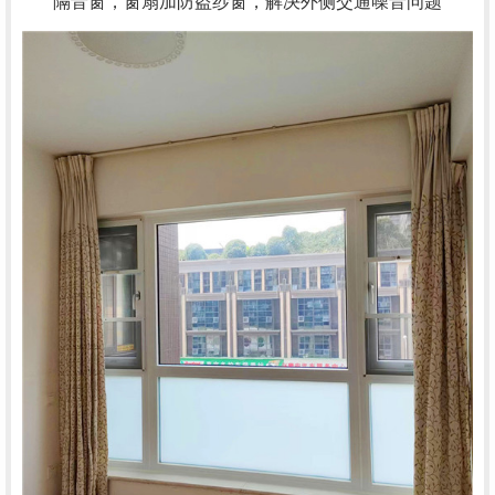
隔音窗，窗扇加防盗纱窗，解决外侧交通噪音问题