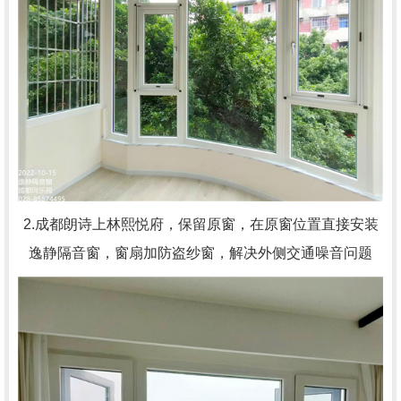
2.成都朗诗上林熙悦府，保留原窗，在原窗位置直接安装
逸静隔音窗，窗扇加防盗纱窗，解决外侧交通噪音问题