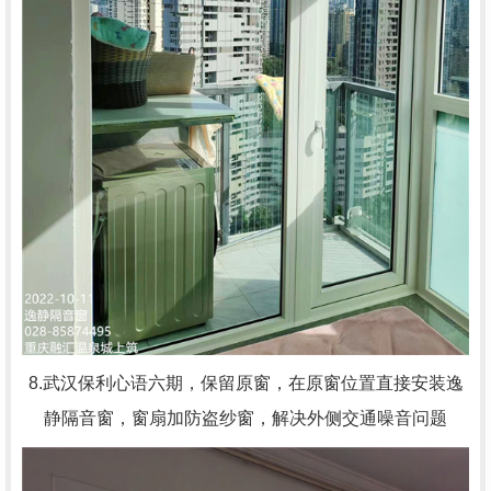
8.武汉保利心语六期，
保留原窗，在原窗位置直接安装逸
静隔音窗，窗扇加防盗纱窗，解决外侧交通噪音问题