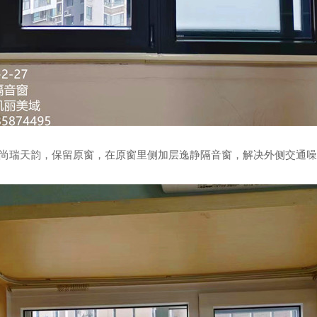
房尚瑞天韵，
保留原窗，在原窗里侧加层逸静隔音窗，解决外侧交通噪