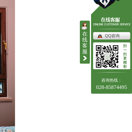
在
QQ咨询
线
客
扫
一
服
扫
更
精
彩
咨询热线：
028-85874495