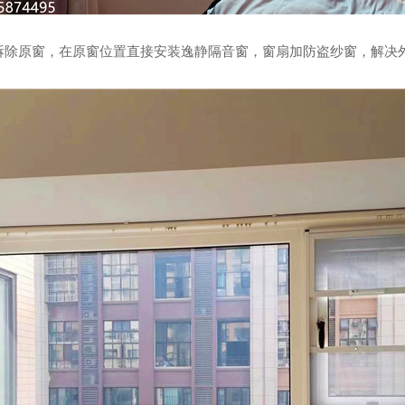
拆除原窗，在原窗位置直接安装逸静隔音窗，窗扇加防盗纱窗，解决