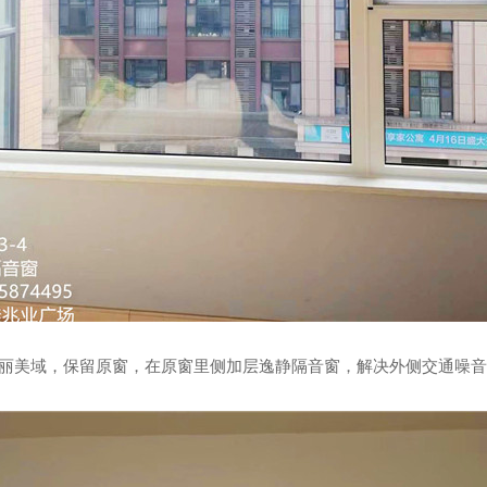
凯丽美域，
保留原窗，在原窗里侧加层逸静隔音窗，解决外侧交通噪音