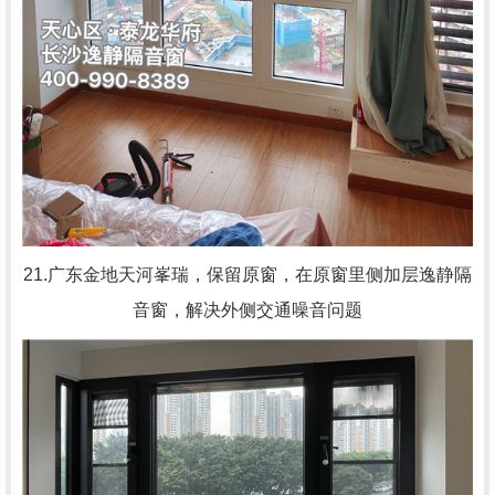
21.广东金地天河峯瑞，
保留原窗，在原窗里侧加层逸静隔
音窗，解决外侧交通噪音问题