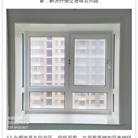
窗，解决外侧交通噪音问题
17.合肥海亮九玺北区，
保留原窗，在原窗里侧加层逸静隔