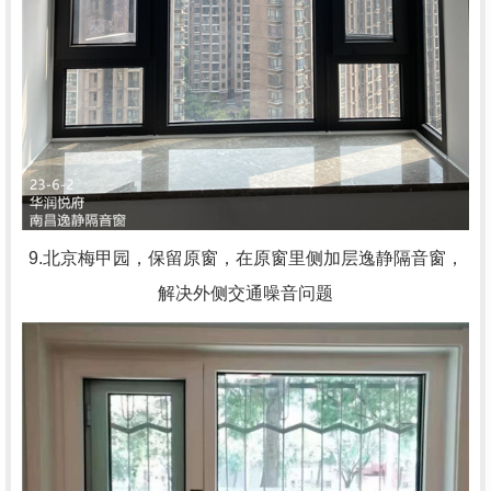
9.北京梅甲园，
保留原窗，在原窗里侧加层逸静隔音窗，
解决外侧交通噪音问题