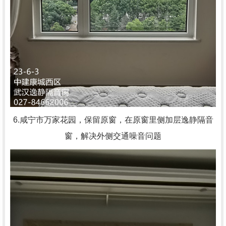
6.咸宁市万家花园，
保留原窗，在原窗里侧加层逸静隔音
窗，解决外侧交通噪音问题