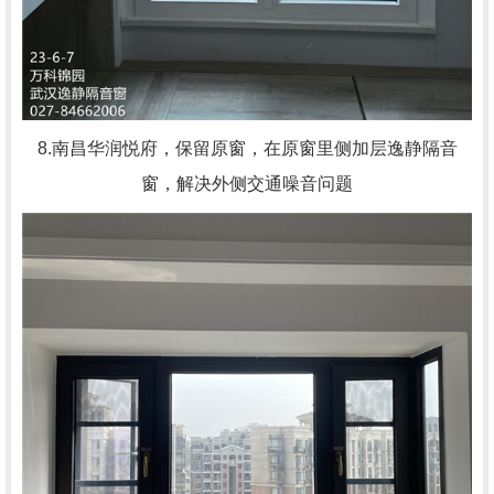
8.南昌华润悦府，
保留原窗，在原窗里侧加层逸静隔音
窗，解决外侧交通噪音问题