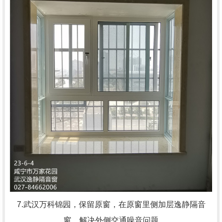
7.武汉万科锦园，
保留原窗，在原窗里侧加层逸静隔音
窗，解决外侧交通噪音问题