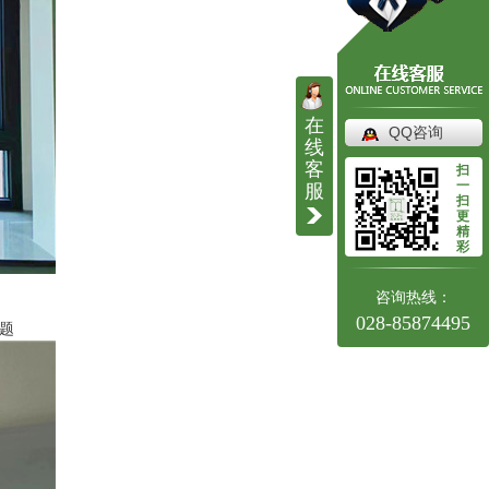
在
QQ咨询
线
客
扫
一
服
扫
更
精
彩
咨询热线：
028-85874495
题