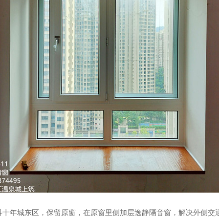
金科十年城东区，
保留原窗，在原窗里侧加层逸静隔音窗，解决外侧交