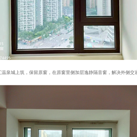
融汇温泉城上筑，
保留原窗，在原窗里侧加层逸静隔音窗，解决外侧交