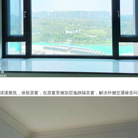
2.清溪雅筑，保留原窗，在原窗里侧加层逸静隔音窗，解决外侧交通噪音问