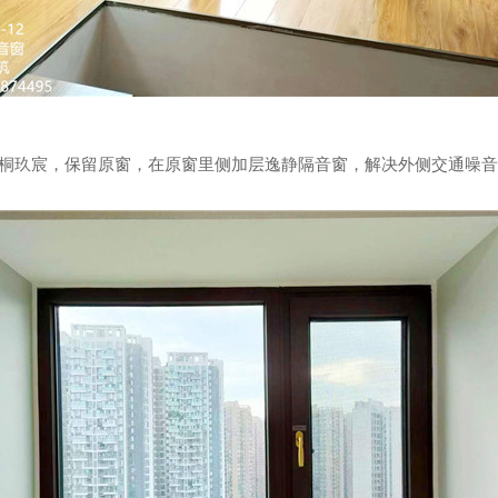
梧桐玖宸，
保留原窗，在原窗里侧加层逸静隔音窗，解决外侧交通噪音