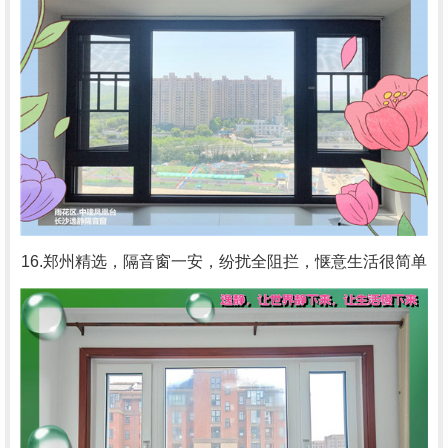
16.郑州精选，隔音窗一安，纷扰全阻拦，惬意生活很简单