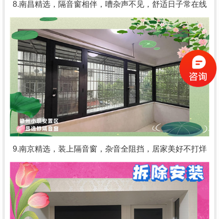
8.南昌精选，隔音窗相伴，嘈杂声不见，舒适日子常在线
9.南京精选，装上隔音窗，杂音全阻挡，居家美好不打烊