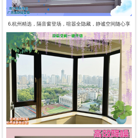
6.杭州精选，隔音窗登场，喧嚣全隐藏，静谧空间随心享