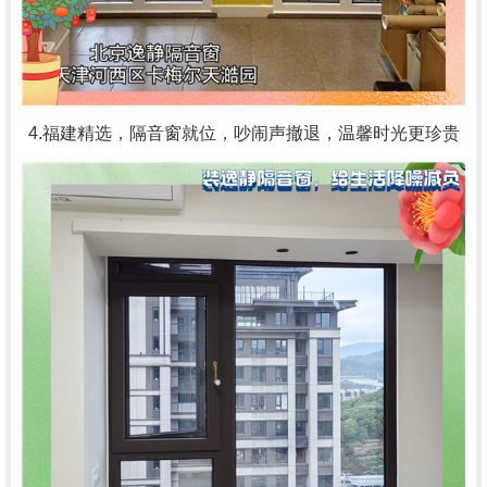
4.福建精选，隔音窗就位，吵闹声撤退，温馨时光更珍贵