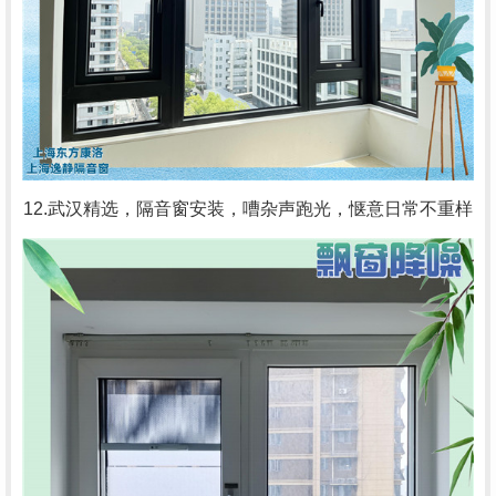
12.武汉精选，隔音窗安装，嘈杂声跑光，惬意日常不重样