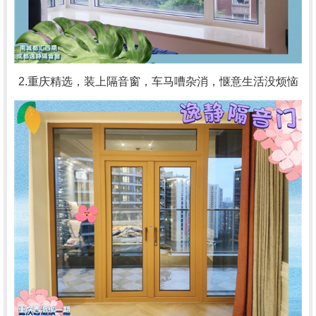
2.重庆精选，装上隔音窗，车马嘈杂消，惬意生活没烦恼