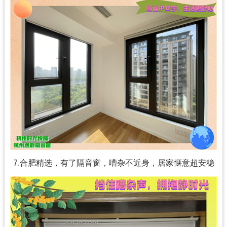
7.合肥精选，有了隔音窗，嘈杂不近身，居家惬意超安稳