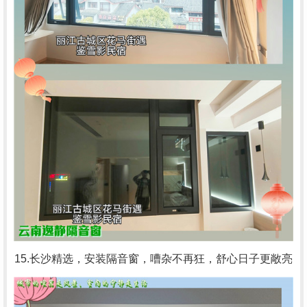
15.长沙精选，安装隔音窗，嘈杂不再狂，舒心日子更敞亮