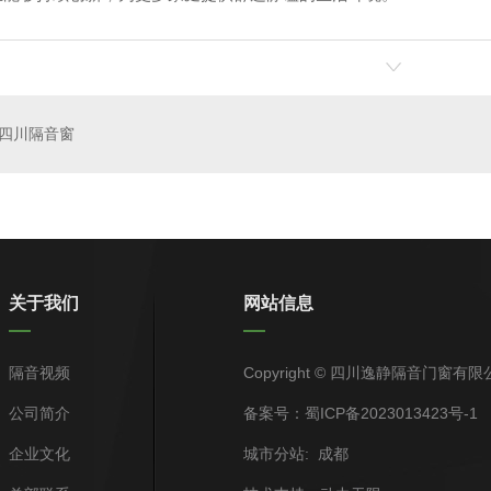
窗（五级隔声窗 ）
YJ7-706款隔音窗（四级隔声窗）
YJ5-5
四川隔音窗
关于我们
网站信息
隔音视频
Copyright © 四川逸静隔音门窗有
公司简介
备案号：
蜀ICP备2023013423号-1
企业文化
城市分站
:
成都