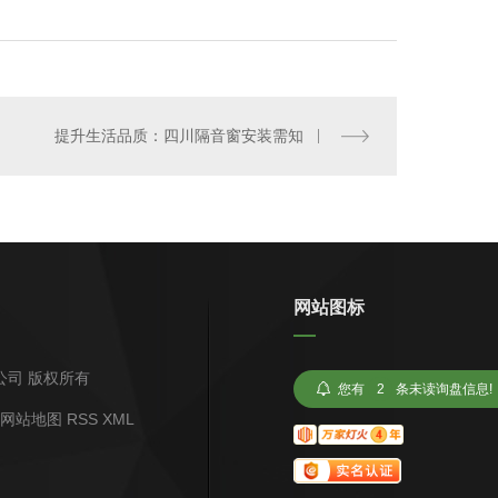
07款隔音窗（三级隔声窗）
提升生活品质：四川隔音窗安装需知
网站图标
限公司 版权所有
您有
2
条未读询盘信息!
网站地图
RSS
XML