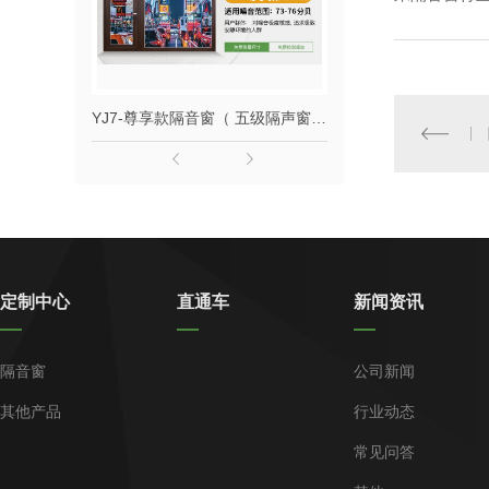
YJ7-尊享款隔音窗（ 五级隔声窗 ）
YJ7-708款隔音
定制中心
直通车
新闻资讯
隔音窗
公司新闻
其他产品
行业动态
常见问答