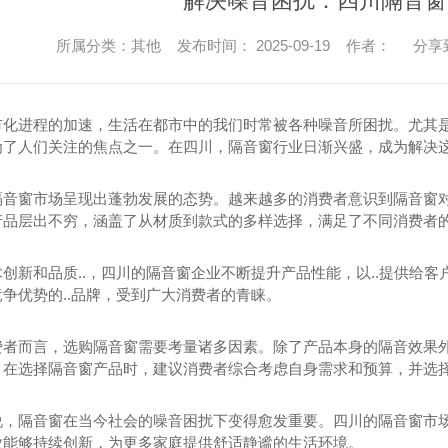
解决噪音困扰：四川隔音窗
所属分类：其他 发布时间： 2025-09-19 作者：
分享
市化进程的加速，生活在都市中的我们时常被各种噪音所困扰。尤其
为了人们关注的焦点之一。在四川，隔音窗行业日渐兴盛，成为解决
隔音窗市场呈现出蓬勃发展的态势。越来越多的消费者意识到隔音窗
产品层出不穷，涵盖了从材质到款式的多样选择，满足了不同消费者
术创新和品质..，四川的隔音窗企业不断提升产品性能，以..提供给
争优势的..品牌，受到广大消费者的青睐。
费者而言，选购隔音窗需要考量诸多因素。除了产品本身的隔音效果
，在选择隔音窗产品时，建议消费者综合考虑自身需求和预算，并选
说，隔音窗在当今社会的噪音困扰下变得愈发重要。四川的隔音窗市
业能够持续创新，为更多家庭提供舒适静谧的生活环境。